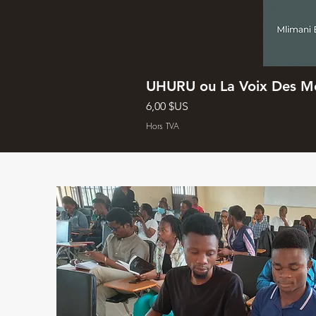
UHURU ou La Voix Des M
Prix
6,00 $US
Hors TVA