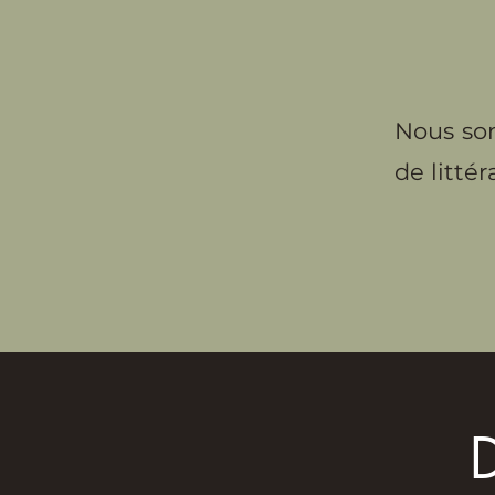
Nous som
de littér
D