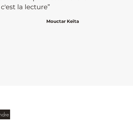
'est la lecture”
Mouctar
Keïta
ndre