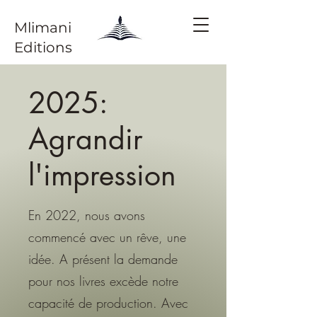
Mlimani
Editions
2025:
Agrandir
l'impression
En 2022, nous avons
commencé avec un rêve, une
idée. A présent la demande
pour nos livres excède notre
capacité de production. Avec