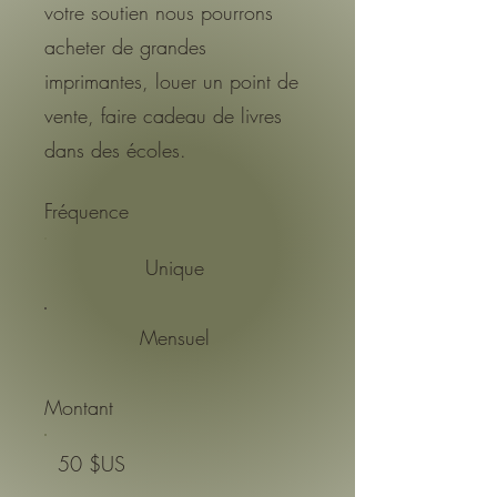
votre soutien nous pourrons
acheter de grandes
imprimantes, louer un point de
vente, faire cadeau de livres
dans des écoles.
Fréquence
Unique
Mensuel
Montant
50 $US